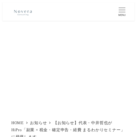
メ
イ
MENU
ン
コ
ン
テ
ン
ツ
へ
移
動
HOME
お知らせ
【お知らせ】代表・中井哲也が
HiPro「副業 × 税金・確定申告・経費 まるわかりセミナー」
に登壇します